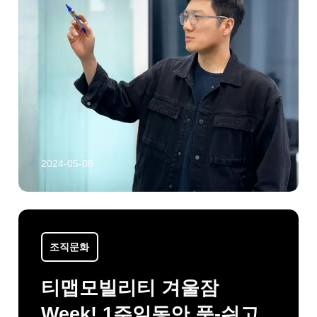
2024-05-08
조직문화
티맵모빌리티 겨울잠
Week! 1주일동안 푹-쉬고