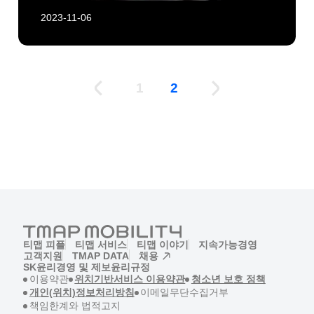
2023-11-06
1
2
티맵 피플
티맵 서비스
티맵 이야기
지속가능경영
고객지원
TMAP DATA
채용
(새창)
SK윤리경영 및 제보
윤리규정
(새창)
(새창)
(새창)
이용약관
위치기반서비스 이용약관
청소년 보호 정책
(새창)
(새창)
개인(위치)정보처리방침
이메일무단수집거부
(새창)
책임한계와 법적고지