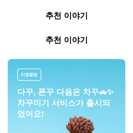
추천 이야기
추천 이야기
티맵꿀팁
다꾸, 폰꾸 다음은 차꾸🚗✨
차꾸미기 서비스가 출시되
었어요!