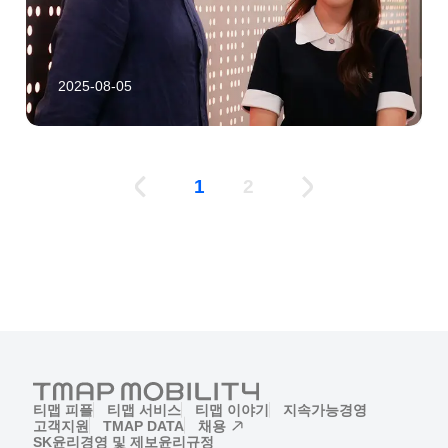
2025-08-05
1
2
티맵 피플
티맵 서비스
티맵 이야기
지속가능경영
고객지원
TMAP DATA
채용
(새창)
SK윤리경영 및 제보
윤리규정