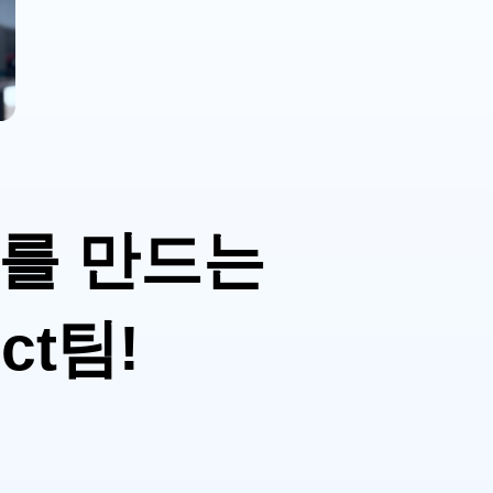
스를 만드는
ct팀!