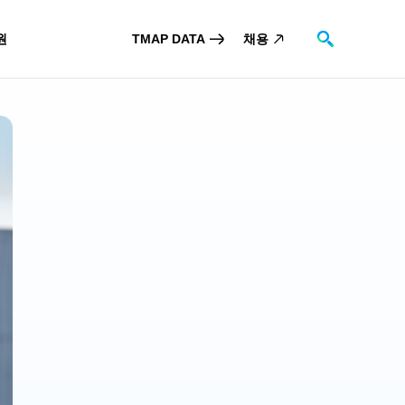
원
TMAP DATA
채용
검색
스
장소제보
TO
 DATA
고