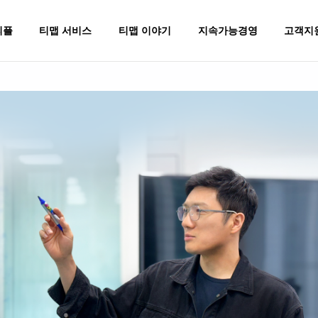
피플
티맵 서비스
티맵 이야기
지속가능경영
고객지
이벤트
장소
ESG 추진방향
Press Release
TMAP AUTO
회사소개
Environment
운전
운전꿀팁
조직문화
TMAP DATA
티맵꿀팁
Social
일상
테크노트
제휴문의
티맵테마코스
Governance
비즈니
디갈까
르노코리아
내비게이션
길안내
대중교통
TMAP AU
플레이스
재규어 랜드로버
운전점수/보험혜택(UBI)
경로 최적화
바이크
TMAP API &
동로그
대리운전
이동 데이터
만보기
TMAP 광
주차
맵 데이터
전기차충전
AI 마케팅
렌터카
소셜제보