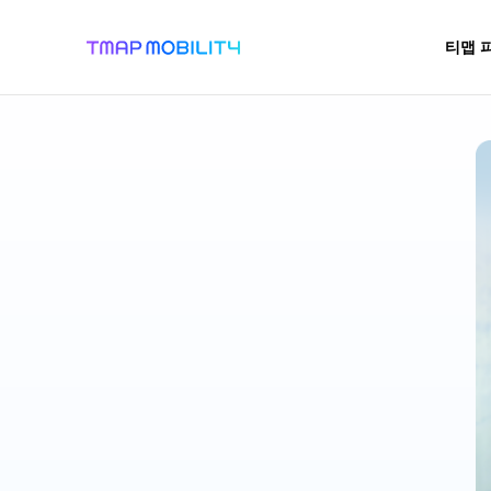
티맵 
공지사항/
어
비즈
이