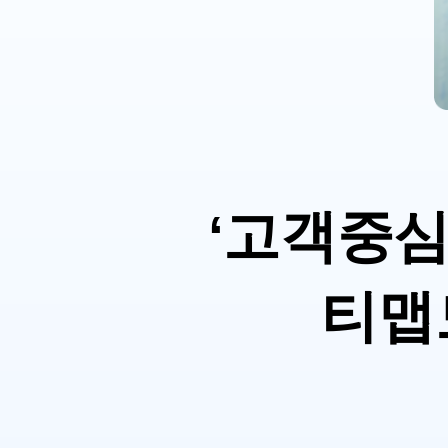
‘고객중심
티맵모