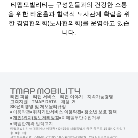
티맵모빌리티는 구성원들과의 건강한 소통
을 위한 타운홀과 협력적 노사관계 확립을 위
한 경영협의회(노사협의회)를 운영하고 있습
니다.
티맵 피플
티맵 서비스
티맵 이야기
지속가능경영
고객지원
TMAP DATA
채용
(새창)
SK윤리경영 및 제보
윤리규정
(새창)
(새창)
(새창)
이용약관
위치기반서비스 이용약관
청소년 보호 정책
(새창)
(새창)
개인(위치)정보처리방침
이메일무단수집거부
(새창)
책임한계와 법적고지
티맵모빌리티㈜ 대표이사 이재환 / (04554) 서울특별시 중구 충무로 15 SK-C 타워 7
층, 8층, 9층
사업자등록번호 : 640-88 -02105 / 통신판매업신고번호 : 2021-서울중구-2051