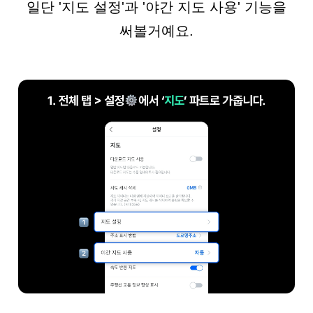
일단 '지도 설정'과 '야간 지도 사용' 기능을
써볼거예요.