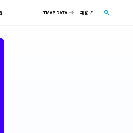
원
TMAP DATA
채용
검색
스
장소제보
TO
 DATA
고