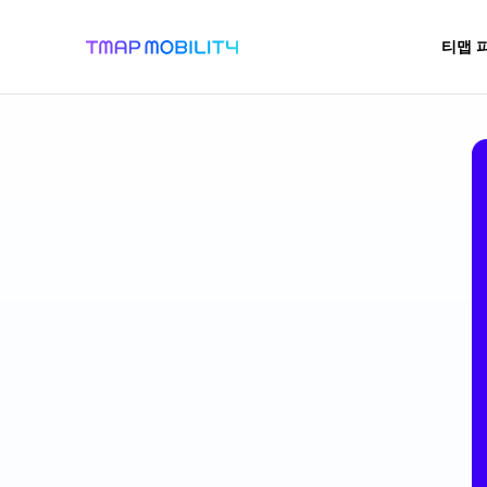
티맵 
공지사항/
어
비즈
이