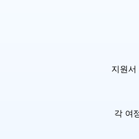
지원서
각 여