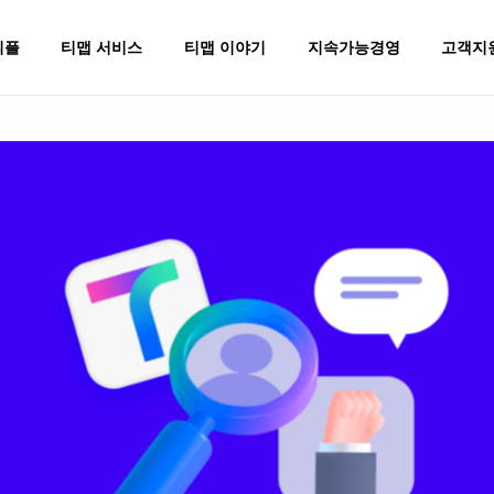
피플
티맵 서비스
티맵 이야기
지속가능경영
고객지
이벤트
장소
ESG 추진방향
Press Release
TMAP AUTO
회사소개
Environment
운전
운전꿀팁
조직문화
TMAP DATA
티맵꿀팁
Social
일상
테크노트
제휴문의
티맵테마코스
Governance
비즈니
디갈까
르노코리아
내비게이션
길안내
대중교통
TMAP AU
플레이스
재규어 랜드로버
운전점수/보험혜택(UBI)
경로 최적화
바이크
TMAP API &
동로그
대리운전
이동 데이터
만보기
TMAP 광
주차
맵 데이터
전기차충전
AI 마케팅
렌터카
소셜제보