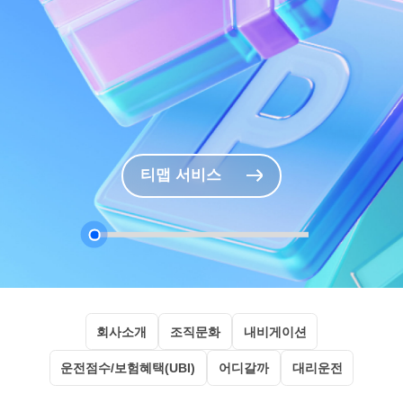
티맵 서비스
회사소개
조직문화
내비게이션
운전점수/보험혜택(UBI)
어디갈까
대리운전