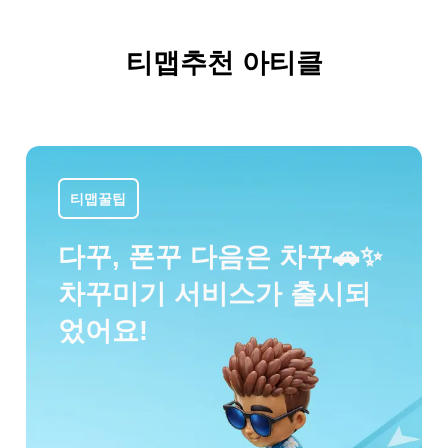
지속가능한 내일의 가치를
찾기 위한 티맵모빌리티의
티맵추천 아티클
여정
티맵꿀팁
다꾸, 폰꾸 다음은 차꾸🚗✨
차꾸미기 서비스가 출시되
었어요!
지속가능경영